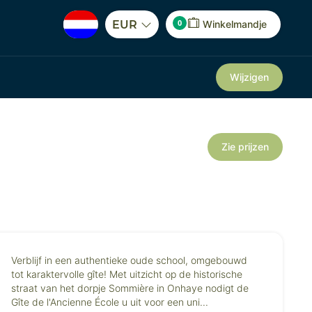
0
EUR
Winkelmandje
Wijzigen
Zie prijzen
Verblijf in een authentieke oude school, omgebouwd
tot karaktervolle gîte! Met uitzicht op de historische
straat van het dorpje Sommière in Onhaye nodigt de
Gîte de l'Ancienne École u uit voor een uni...