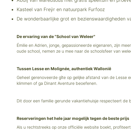
Abdij van Maredsous met gratis speeltuin en proeve
Kasteel van Freÿr en natuurpark Furfooz
De wonderbaarlijke grot en bezienswaardigheden v
De ervaring van de "School van Weleer"
Émilie en Adrien, jonge, gepassioneerde eigenaren, zijn me
oude school, nemen ze u mee naar de schoolsfeer van wele
Tussen Lesse en Molignée, authentiek Wallonië
Geheel gerenoveerde gîte op gelijke afstand van de Lesse e
klimmen of ga Dinant Aventure beoefenen.
Dit door een familie gerunde vakantiehuisje respecteert de bu
Reserveringen het hele jaar mogelijk tegen de beste prijs
Als u rechtstreeks op onze officiële website boekt, profitee