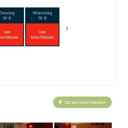
Dinsdag
Woensdag
18-8
19-8
niet
niet
schikbaar
beschikbaar
Op een kaart bekijken