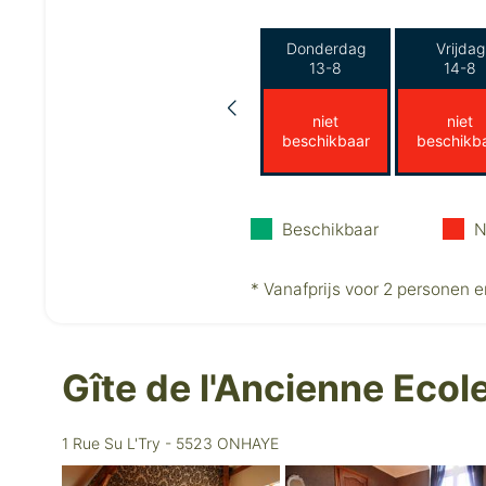
Donderdag
Vrijdag
13-8
14-8
niet
niet
beschikbaar
beschikb
Beschikbaar
N
* Vanafprijs voor 2 personen e
Gîte de l'Ancienne Eco
1 Rue Su L'Try - 5523 ONHAYE