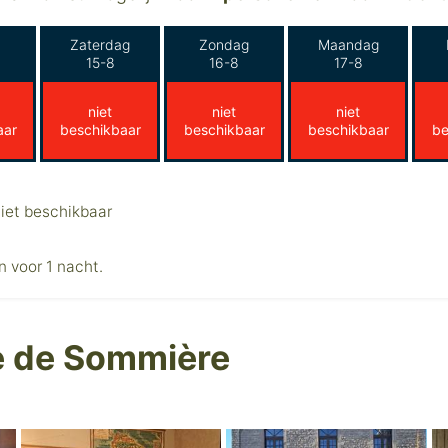
Zaterdag
Zondag
Maandag
15-8
16-8
17-8
niet
niet
niet
aar
beschikbaar
beschikbaar
beschikbaar
be
iet beschikbaar
n voor 1 nacht.
le de Sommière