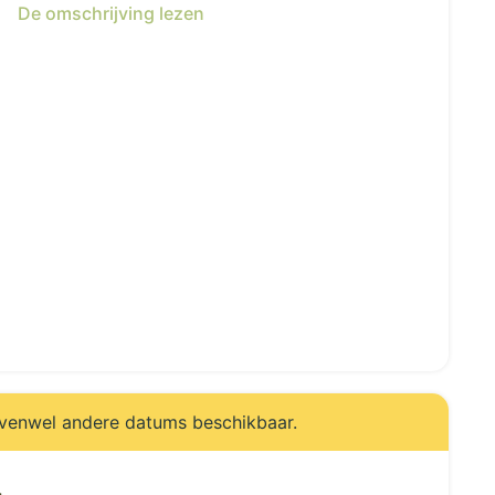
De omschrijving lezen
evenwel andere datums beschikbaar.
.