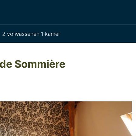
2 volwassenen 1 kamer
e de Sommière