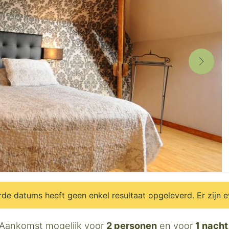
e datums heeft geen enkel resultaat opgeleverd. Er zijn 
Aankomst mogelijk voor
2 personen
en voor
1 nacht