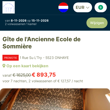
EUR
0
van
8-11-2026
op
15-11-2026
Wijzigen
2 volwassenen 1 kamer
Gîte de l'Ancienne Ecole de
Sommière
1 Rue Su L'Try - 5523 ONHAYE
PROMOTIE
Op een kaart bekijken
€ 893,75
€ 1625,00
vanaf
voor 7 nachten, 2 volwassenen of € 127,57 / nacht