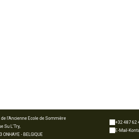
e de l'Ancienne Ecole de Sommière
+32 487 62 
e Su L'Try,
E-Mail-Kont
3 ONHAYE - BELGIQUE