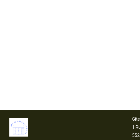
Gît
1 Ru
552