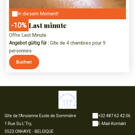
In diesem Moment!
Last minute
-10%
Offre Last Minute
Angebot gültig für :
Gîte de 4 chambres pour 9
personnes
Buchen
Gîte de l'Ancienne Ecole de Sommière
+32 487 62 42 06
1 Rue Su L'Try,
E-Mail-Kontakt
5523 ONHAYE - BELGIQUE